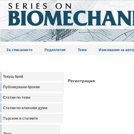
За списанието
Редколегия
Теми
Изисквания за авто
Текущ брой
Регистрация
Публикувани броеве
Статии по теми
Статии по ключови думи
Търсене в статиите
Вход: